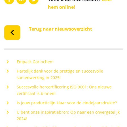
hem online!
Terug naar nieuwsoverzicht
chevron_left
chevron_right
Empack Gorinchem
chevron_right
Hartelijk dank voor de prettige en succesvolle
samenwerking in 2025!
chevron_right
Succesvolle hercertificering ISO 9001: Ons nieuwe
certificaat is binnen!
chevron_right
Is jouw productielijn klaar voor de eindejaarsdrukte?
chevron_right
U bent onze inspiratiebron: Op naar een onvergetelijk
2024!