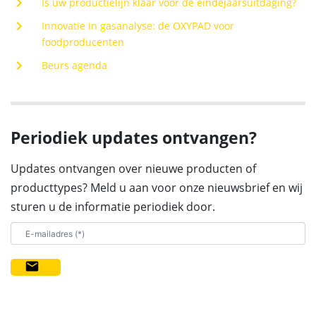
chevron_right
Is uw productielijn klaar voor de eindejaarsuitdaging?
chevron_right
Innovatie in gasanalyse: de OXYPAD voor
foodproducenten
chevron_right
Beurs agenda
Periodiek updates ontvangen?
Updates ontvangen over nieuwe producten of
producttypes? Meld u aan voor onze nieuwsbrief en wij
sturen u de informatie periodiek door.
mail