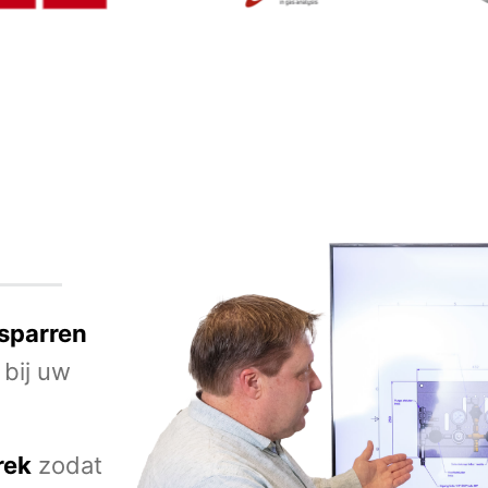
 sparren
 bij uw
rek
zodat