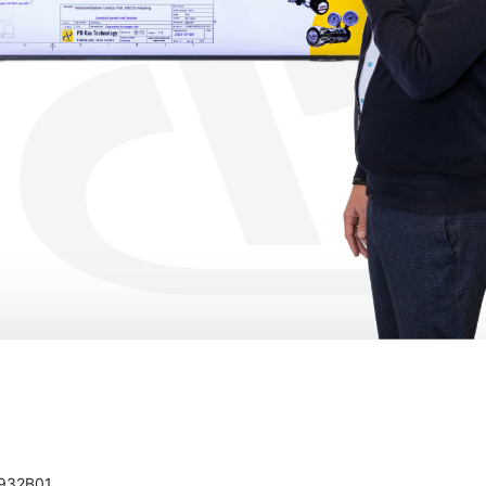
932B01