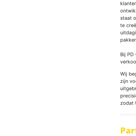
klante
ontwik
staat 
te cre
uitdag
pakken
Bij PD
verkoo
Wij be
zijn v
uitgeb
precis
zodat 
Par