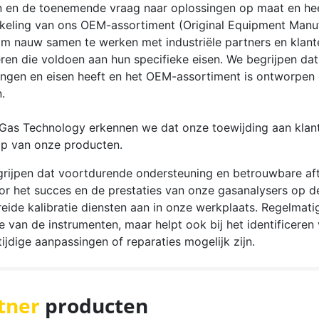
n en de toenemende vraag naar oplossingen op maat en hee
keling van ons OEM-assortiment (Original Equipment Manufa
om nauw samen te werken met industriële partners en kla
ëren die voldoen aan hun specifieke eisen. We begrijpen dat
ingen en eisen heeft en het OEM-assortiment is ontworpen 
.
 Gas Technology erkennen we dat onze toewijding aan klant
p van onze producten.
grijpen dat voortdurende ondersteuning en betrouwbare afte
oor het succes en de prestaties van onze gasanalysers op d
reide kalibratie diensten aan in onze werkplaats. Regelmatig
ie van de instrumenten, maar helpt ook bij het identificere
tijdige aanpassingen of reparaties mogelijk zijn.
tner
producten