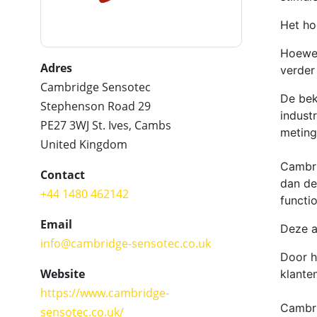
Het ho
Hoewel
Adres
verder
Cambridge Sensotec
De bek
Stephenson Road 29
indust
PE27 3WJ St. Ives, Cambs
meting
United Kingdom
Cambri
Contact
dan de
+44 1480 462142
functi
Email
Deze a
info@cambridge-sensotec.co.uk
Door h
Website
klante
https://www.cambridge-
Cambri
sensotec.co.uk/