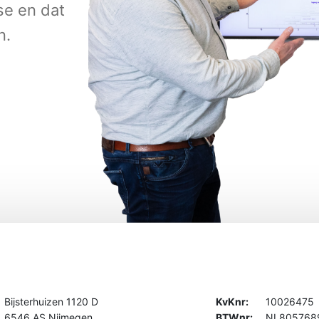
se en dat
n.
Bijsterhuizen 1120 D
KvKnr:
10026475
6546 AS Nijmegen
BTWnr:
NL805768