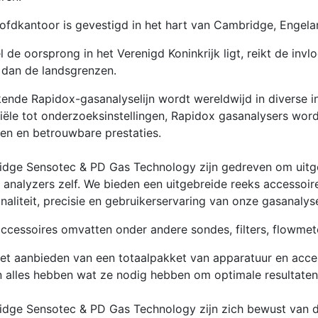
ofdkantoor is gevestigd in het hart van Cambridge, Engela
 de oorsprong in het Verenigd Koninkrijk ligt, reikt de inv
 dan de landsgrenzen.
ende Rapidox-gasanalyselijn wordt wereldwijd in diverse i
riële tot onderzoeksinstellingen, Rapidox gasanalysers wor
en en betrouwbare prestaties.
dge Sensotec & PD Gas Technology zijn gedreven om uitge
 analyzers zelf. We bieden een uitgebreide reeks accessoi
onaliteit, precisie en gebruikerservaring van onze gasanalys
ccessoires omvatten onder andere sondes, filters, flowmet
et aanbieden van een totaalpakket van apparatuur en acce
n alles hebben wat ze nodig hebben om optimale resultaten
dge Sensotec & PD Gas Technology zijn zich bewust van 